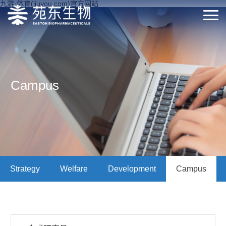
九游·体育(jiuyou.com)官方网站
Campus
Strategy
Welfare
Development
Campus