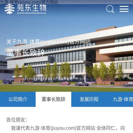
九游·体育(jiuyou.com)官方网站
关于九游·体育(jiuyou.com)官方网站
董事长致辞
公司简介
董事长致辞
发展历程
九游·体育(
各位朋友：
我谨代表九游·体育(jiuyou.com)官方网站 全体同仁，向