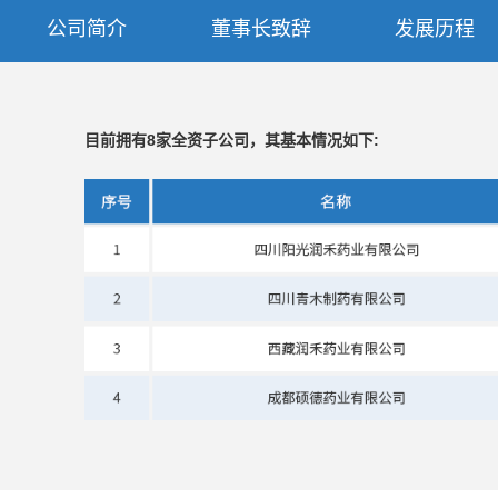
公司简介
董事长致辞
发展历程
目前拥有8家全资子公司，其基本情况如下: