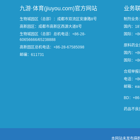
九游·体育(jiuyou.com)官方网站
业务
生物城园区（总部）：成都市双流区安康路8号
制剂业务
高新园区：成都市高新区西源大道8号
国内：1870
生物城园区（总部）总机电话：
+86-28-
国际：+86
60656666/65238888
原料药业
高新园区总机电话：
+86-28-67585098
国内：+86
邮编：611731
国际：+86-
合规举报
电话：+86-
邮箱：east
BD：+86-
药品不良反应
本网站未发布麻