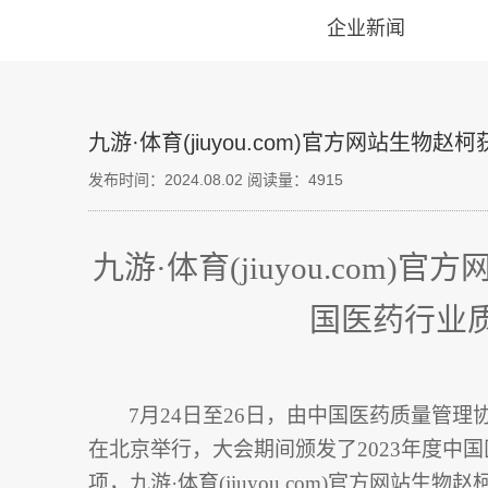
企业新闻
九游·体育(jiuyou.com)官方网站生物
发布时间：2024.08.02
阅读量：4915
九游·体育(jiuyou.com)
国医药行业
7
月
24
日至
26
日，由中国医药质量管理
在北京举行，大会期间颁发了
2023
年度中国
项，九游·体育(jiuyou.com)官方网站生物