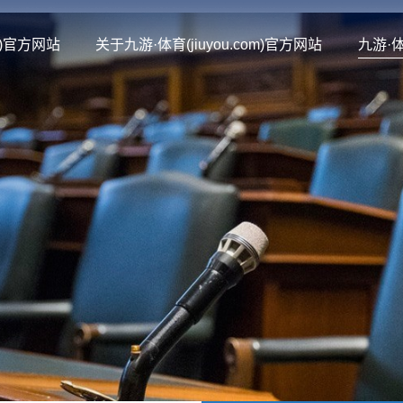
om)官方网站
关于九游·体育(jiuyou.com)官方网站
九游·体