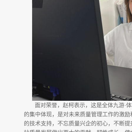
面对荣誉，赵柯表示，这是全体九游·体育(
的集中体现，是对未来质量管理工作的激励
的技术支持，不忘质量兴企的初心，不断提升质量标