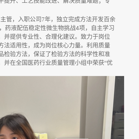
平提升、工艺技能改进、解决质量难题；专
物主管，入
职
公司
7
年，
独立完成方法开发百余
，药液配伍稳定性微生物挑战
4
项，自主学习
，并提供专业性、合理化建议。致力于岗位
方法适用性，成为岗位核心力量。利用质量
品检验方法，保证了检验方法的科学性和准
，并在全国医药行业质量管理小组中荣获“优