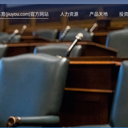
育(jiuyou.com)官方网站
人力资源
产品天地
投