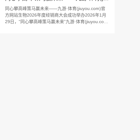
同心攀高峰策马赢未来——九游·体育(jiuyou.com)官
方网站生物2026年度经销商大会成功举办2026年1月
29日，“同心攀高峰策马赢未来”九游·体育(jiuyou.com)
官方网站生物2026年度经销商大会在成都成功召开。
来自全国各地的近150位战略合作伙伴齐聚一堂，共叙
合作情谊，共商发展大计。深入了解九游·体育
(jiuyou.com)官方网站・宏观启幕：夯实互信，洞察未
来会议当日，合作伙伴首先参观了九游·体育
(jiuyou.com)官方网站生物数字展示中心与...