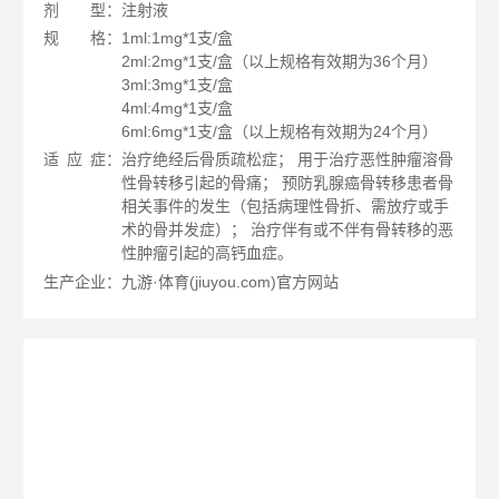
剂
型：注射液
规
格：1ml:1mg*1支/盒
2ml:2mg*1支/盒（以上规格有效期为36个月）
3ml:3mg*1支/盒
4ml:4mg*1支/盒
6ml:6mg*1支/盒（以上规格有效期为24个月）
适
应
症：治疗绝经后骨质疏松症； 用于治疗恶性肿瘤溶骨
性骨转移引起的骨痛； 预防乳腺癌骨转移患者骨
相关事件的发生（包括病理性骨折、需放疗或手
术的骨并发症）； 治疗伴有或不伴有骨转移的恶
性肿瘤引起的高钙血症。
生产企业：九游·体育(jiuyou.com)官方网站