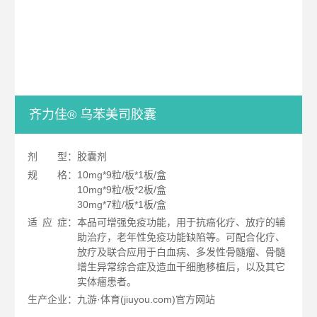
齐力佳® 乌苯美司胶囊
剂
型：胶囊剂
规
格：10mg*9粒/板*1板/盒
10mg*9粒/板*2板/盒
30mg*7粒/板*1板/盒
适
应
症：本品可增强免疫功能，用于抗癌化疗、放疗的辅
助治疗，老年性免疫功能缺陷等。可配合化疗、
放疗及联合应用于白血病、多发性骨髓瘤、骨髓
增生异常综合症及造血干细胞移植后，以及其它
实体瘤患者。
生产企业：九游·体育(jiuyou.com)官方网站