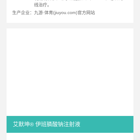
线治疗。
生产企业：九游·体育(jiuyou.com)官方网站
艾默坤® 伊班膦酸钠注射液