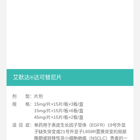
艾默达®达可替尼片
剂
型：片剂
规
格：15mg/片×15片/板×3板/盒
15mg/片×15片/板×6板/盒
45mg/片×15片/板×2板/盒
适
应
症：单药用于表皮生长因子受体（EGFR）19号外显
子缺失突变或21号外显子L858R置换突变的局部
晚期或转移性非小细胞肺癌（NSCLC）患者的一