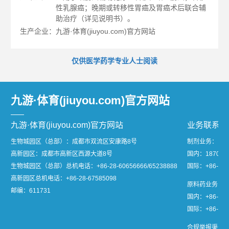
性乳腺癌；晚期或转移性胃癌及胃癌术后联合辅
助治疗（详见说明书）。
生产企业：九游·体育(jiuyou.com)官方网站
仅供医学药学专业人士阅读
九游·体育(jiuyou.com)官方网站
九游·体育(jiuyou.com)官方网站
业务联系
生物城园区（总部）：成都市双流区安康路8号
制剂业务：
高新园区：成都市高新区西源大道8号
国内：1870811
生物城园区（总部）总机电话：
+86-28-60656666/65238888
国际：+86-28-
高新园区总机电话：
+86-28-67585098
原料药业务：
邮编：611731
国内：+86-28-
国际：+86-28-8
合规举报渠道