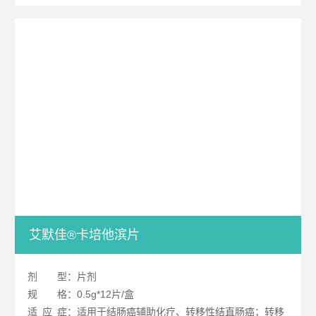
艾默佳®卡培他滨片
剂
型：片剂
规
格：0.5g*12片/盒
适
应
症：适用于结肠癌辅助化疗、转移性结直肠癌；转移